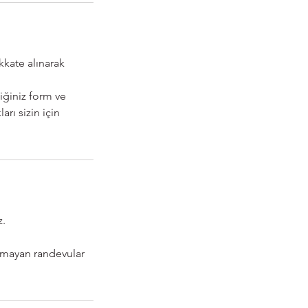
kate alınarak
iğiniz form ve
rı sizin için
z.
nmayan randevular