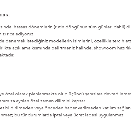
ması
ında, hassas dönemlerin (rutin döngünün tüm günleri dahil) dik
zı rica ediyoruz.
 denemek istediğiniz modellerin isimlerini, özellikle tercih ett
birlikte açıklama kısmında belirtmeniz halinde, showroom hazırlıkla
ktadır.
iye özel olarak planlanmakta olup üçüncü şahıslara devredileme
nımıza ayrılan özel zaman dilimini kapsar.
et bildirilmeden veya önceden haber verilmeden katılım sağla
telenmez; bu tür durumlarda iptal veya ücret iadesi uygulanmaz.