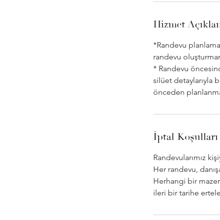
Hizmet Açıkla
*Randevu planlamas
randevu oluşturmanı
* Randevu öncesinde
silüet detaylarıyla 
önceden planlanma
İptal Koşulları
Randevularımız kiş
Her randevu, danışa
Herhangi bir mazer
ileri bir tarihe er