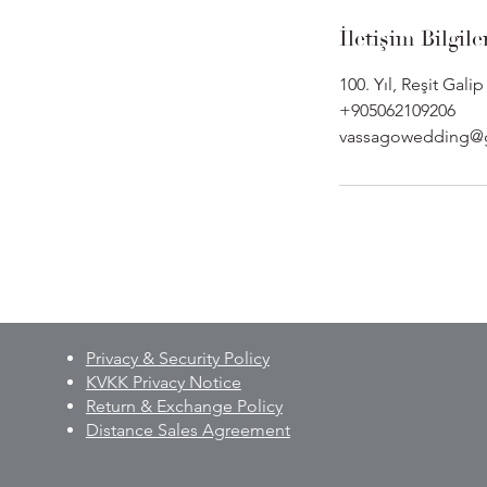
İletişim Bilgile
100. Yıl, Reşit Gal
+905062109206
vassagowedding@
Privacy & Security Policy
KVKK Privacy Notice
Return & Exchange Policy
Distance Sales Agreement