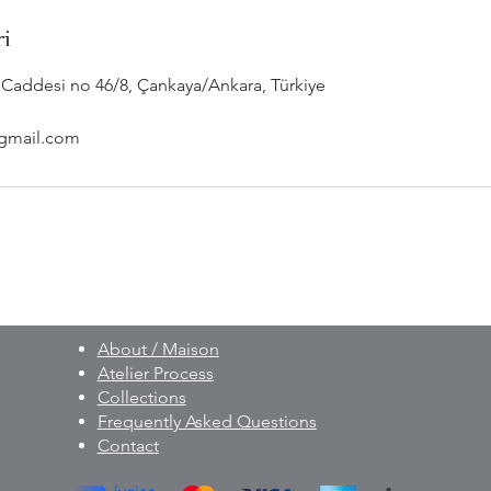
ri
ip Caddesi no 46/8, Çankaya/Ankara, Türkiye
gmail.com
About / Maison
Atelier Process
Collections
Frequently Asked Questions
Contact