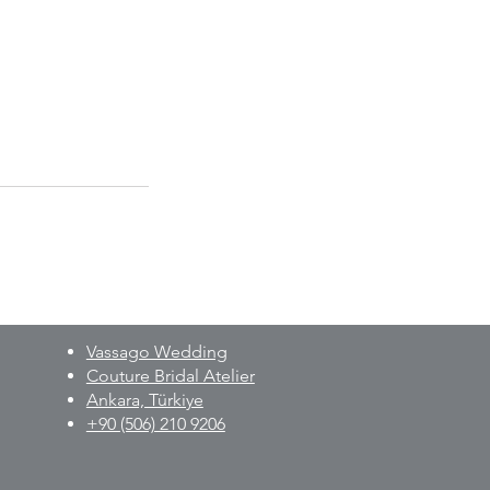
Vassago Wedding
Couture Bridal Atelier
Ankara, Türkiye
+90 (506) 210 9206