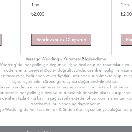
1 sa.
1 sa.
₺2.000
₺2.000
₺2.000
₺2.00
Türk
Türk
lirası
lirası
Randevunuzu Oluşturun
Ra
Vassago Wedding – Kurumsal Bilgilendirme
edding’de, her gelin için özgün ve kişiye özel couture tasarımlar sunul
 modellerimiz, bireysel ölçüler doğrultusunda, özenli el işçiliği ile hazırla
tasarımlar, belirlenen etiket fiyatları üzerinden sunulmakta olup, tale
kişiselleştirmeler sürece göre ayrıca değerlendirilmektedir.
ırken, kendinizi en rahat hissedeceğiniz zaman dilimini tercih etmenizi ö
sürecimiz, her gelin için özel ve bütüncül bir deneyim olarak kurgulanır.
dahil en fazla 4 kişi katılım sağlayabilmektedir. Showroom alanımızın k
dostlarımızı bu alanda ağırlayamıyoruz.
go Wedding’de her tasarım, bir üründen öte, kişisel bir yolculuğun parça