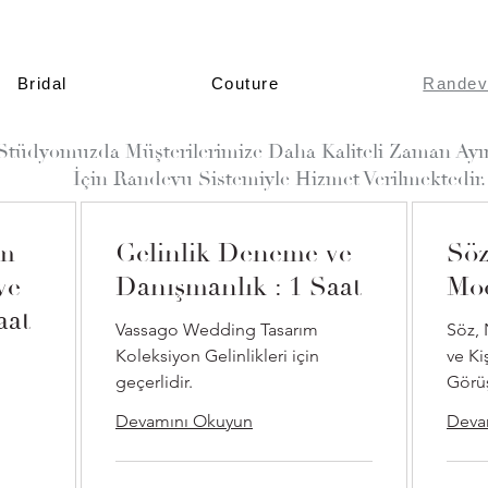
Bridal
Couture
Randev
Stüdyomuzda Müşterilerimize Daha Kaliteli Zaman Ayı
İçin Randevu Sistemiyle Hizmet Verilmektedir.
ım
Gelinlik Deneme ve
Söz
ve
Danışmanlık : 1 Saat
Mod
aat
Vassago Wedding Tasarım
Söz, 
Koleksiyon Gelinlikleri için
ve Ki
geçerlidir.
Görüş
Devamını Okuyun
Deva