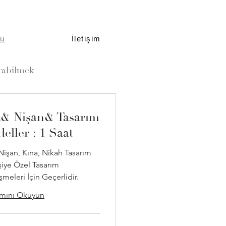
u
İletişim
rabilmek
& Nişan& Tasarım
eller : 1 Saat
Nişan, Kına, Nikah Tasarım
şiye Özel Tasarım
meleri İçin Geçerlidir.
mını Okuyun