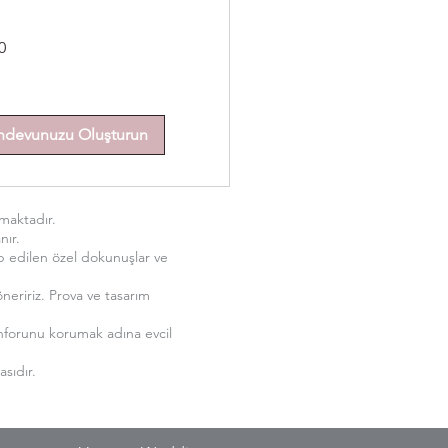
0
ndevunuzu Oluşturun
maktadır.
nır.
p edilen özel dokunuşlar ve
neririz. Prova ve tasarım
onforunu korumak adına evcil
sıdır.