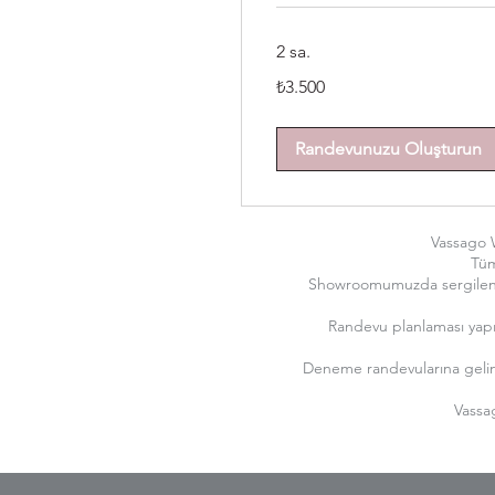
2 sa.
₺3.500
₺3.500
Türk
lirası
Randevunuzu Oluşturun
Vassago W
Tüm
Showroomumuzda sergilenen 
Randevu planlaması yapıl
Deneme randevularına gelin 
Vassa