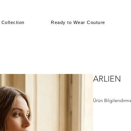
 Collection
Ready to Wear Couture
ARLIEN
Ürün Bilgilendirm
Bu tasarım, showro
sergilenmektedir.
Tüm modellerimiz, sip
doğrultusunda hazır