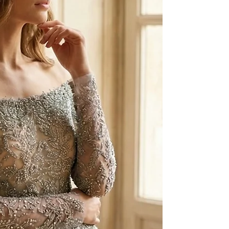
Kişiye özel üretim ka
ve değişim yapılmam
Sipariş öncesinde ölç
detaylarına dair taraf
Fiyat ve detaylı bilg
iletişime geçebilirsi