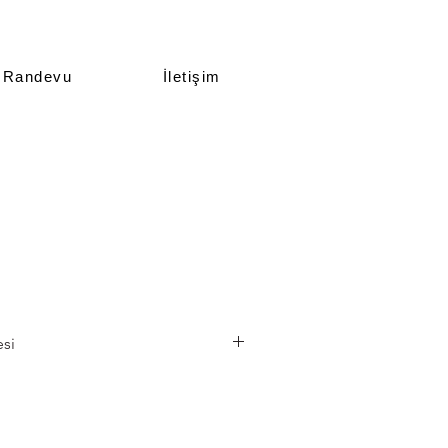
Randevu
İletişim
esi
omumuzda 36–38 beden aralığında
ariş üzerine kişiye özel ölçüler
lanmaktadır.